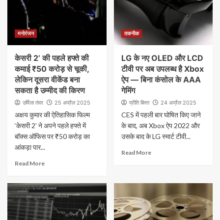
मनोरंजन
तकनीक
केसरी 2’ की पहले हफ्ते की
LG के नए OLED और LCD
कमाई ₹50 करोड़ से चूकी,
टीवी पर अब उपलब्ध है Xbox
लेकिन दूसरा वीकेंड बना
ऐप — बिना कंसोल के AAA
सकता है उम्मीद की किरण
गेमिंग
उर्मिला तंवर
25 अप्रैल 2025
प्रीति बिस्त
24 अप्रैल 2025
अक्षय कुमार की ऐतिहासिक फिल्म
CES में पहली बार घोषित किए जाने
‘केसरी 2’ ने अपने पहले हफ्ते में
के बाद, अब Xbox ऐप 2022 और
बॉक्स ऑफिस पर ₹50 करोड़ का
उसके बाद के LG स्मार्ट टीवी...
आंकड़ा पार...
Read More
Read More