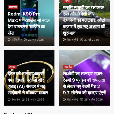
व्यापार
मारुति सुजुकी का रक्षात्मक
तकनीक
Redmi K90 Pro
रुख और विदेशी कार
Max: पावरहाउस जो बदल
कंपनियों का पलटवार: ऑटो
देगा वायरलेस चार्जिंग का
बाजार में एक नए अध्याय की
खेल
शुरुआत
प्रीति बिस्त
29 जून 2026
विद्या चतुर्वेदी
27 मई 2026
व्यापार
तकनीक
इंटेल की शानदार वापसी:
शाओमी का शानदार सफ़र:
बंपर तिमाही नतीजों और
रेडमी 9 प्राइम की सफलता
एआई (AI) सेक्टर में नई
से लेकर नए रेडमी पैड 2
साझेदारी ने चौंकाया बाजार
9.7 सीरीज की दमदार एंट्री
रेखा सेन
28 अप्रैल 2026
विद्या चतुर्वेदी
28 अप्रैल 2026