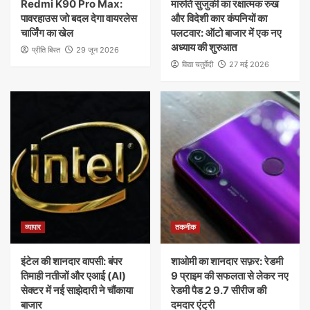
Redmi K90 Pro Max:
मारुति सुजुकी का रक्षात्मक रुख
पावरहाउस जो बदल देगा वायरलेस
और विदेशी कार कंपनियों का
चार्जिंग का खेल
पलटवार: ऑटो बाजार में एक नए
अध्याय की शुरुआत
प्रीति बिस्त
29 जून 2026
विद्या चतुर्वेदी
27 मई 2026
व्यापार
तकनीक
इंटेल की शानदार वापसी: बंपर
शाओमी का शानदार सफ़र: रेडमी
तिमाही नतीजों और एआई (AI)
9 प्राइम की सफलता से लेकर नए
सेक्टर में नई साझेदारी ने चौंकाया
रेडमी पैड 2 9.7 सीरीज की
बाजार
दमदार एंट्री