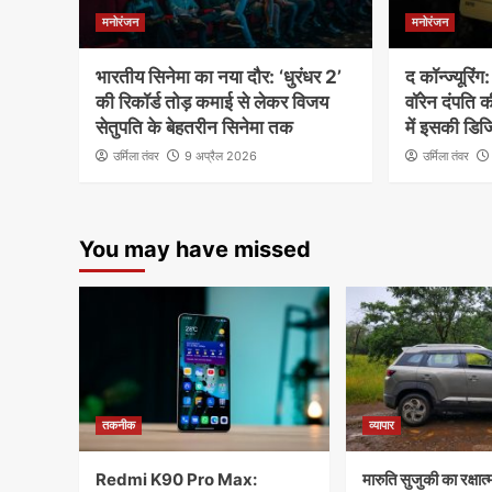
मनोरंजन
मनोरंजन
भारतीय सिनेमा का नया दौर: ‘धुरंधर 2’
द कॉन्ज्यूरि
की रिकॉर्ड तोड़ कमाई से लेकर विजय
वॉरेन दंपति
सेतुपति के बेहतरीन सिनेमा तक
में इसकी डि
उर्मिला तंवर
9 अप्रैल 2026
उर्मिला तंवर
You may have missed
तकनीक
व्यापार
Redmi K90 Pro Max:
मारुति सुजुकी का रक्ष