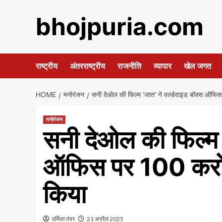
Skip
bhojpuria.com
to
content
राष्ट्रीय
अंतरराष्ट्रीय
राजनीति
व्यापार
खेल जगत
HOME
मनोरंजन
सनी देओल की फिल्म ‘जात’ ने वर्ल्डवाइड बॉक्स ऑफिस
मनोरंजन
सनी देओल की फिल्म ‘
ऑफिस पर 100 करोड़
किया
उर्मिला तंवर
21 अप्रैल 2025