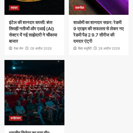
व्यापार
तकनीक
इंटेल की शानदार वापसी: बंपर
शाओमी का शानदार सफ़र: रेडमी
तिमाही नतीजों और एआई (AI)
9 प्राइम की सफलता से लेकर नए
सेक्टर में नई साझेदारी ने चौंकाया
रेडमी पैड 2 9.7 सीरीज की
बाजार
दमदार एंट्री
रेखा सेन
28 अप्रैल 2026
विद्या चतुर्वेदी
28 अप्रैल 2026
मनोरंजन
भारतीय सिनेमा का नया दौर: